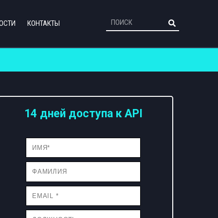
Search
ОСТИ
КОНТАКТЫ
14 дней доступа к API​