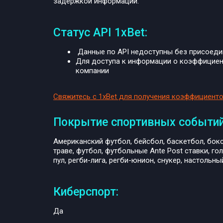
задержкой информации.
Статус API 1xBet:
Данные по API недоступны без присоеди
Для доступа к информации о коэффициен
компании
Свяжитесь с 1xBet для получения коэффициенто
Покрытие cпортивных событий
Американский футбол, бейсбол, баскетбол, бокс,
траве, футбол, футбольные Ante Post ставки, гол
пул, регби-лига, регби-юнион, снукер, настольны
Киберспорт:
Да