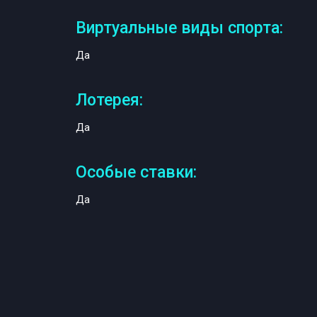
Виртуальные виды спорта:
Да
Лотерея:
Да
Особые ставки:
Да