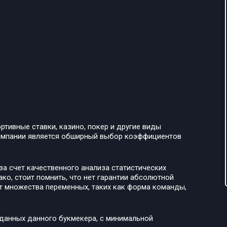
тивные ставки, казино, покер и другие виды
компании является обширный выбор коэффициентов
за счет качественного анализа статистических
ко, стоит помнить, что нет гарантии абсолютной
от множества переменных, таких как форма команды,
 данных данного букмекера, с минимальной