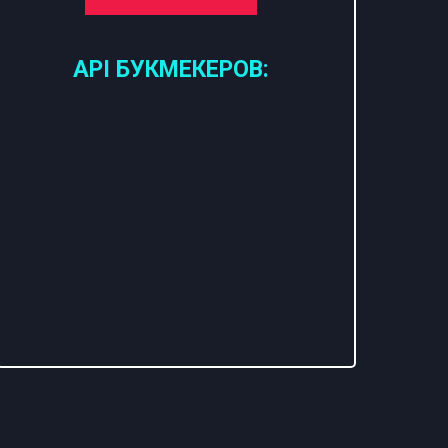
API БУКМЕКЕРОВ: